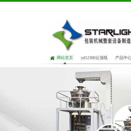
网站首页
yd12300云顶线
产品中
路