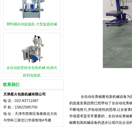
塑料桶自动旋盖机-大型旋盖机械
全自动奶茶粉末包装机械-给袋式
粉剂包装机
联系我们
天津星火包装机械有限公司
全自动化青椒酱包装机械设备为国民
电 话：022-83711087
的急速发展趋势已然带动了全自动化青
手 机：15822585750
不断地努力,开拓创造性的思维,让全套
地 址：天津市西青区海泰南北大街
市场需求是非常重要的，全自动化青椒
与华科三路交口华鼎智地4号楼
椒酱包装机械设备的进步让现代化企业的